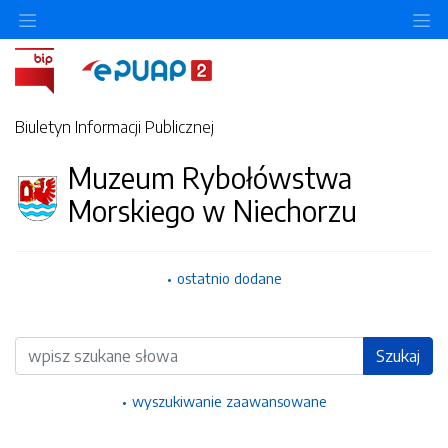
Ukryj/pokaż menu przedmiotowe
Uk
Biuletyn Informacji Publicznej
Muzeum Rybołówstwa
Morskiego w Niechorzu
ostatnio dodane
Wyszukiwarka
Szukaj
wyszukiwanie zaawansowane