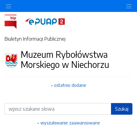
Ukryj/pokaż menu przedmiotowe
Uk
Biuletyn Informacji Publicznej
Muzeum Rybołówstwa
Morskiego w Niechorzu
ostatnio dodane
Wyszukiwarka
Szukaj
wyszukiwanie zaawansowane